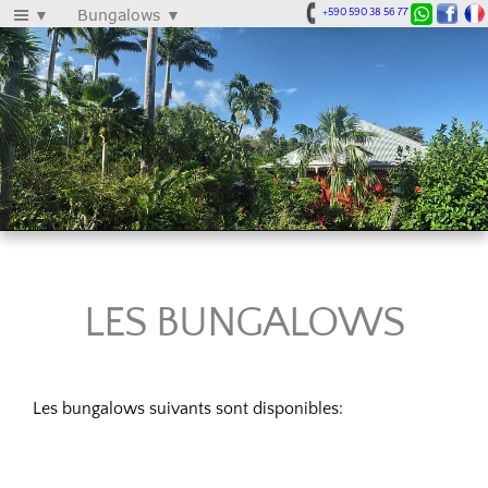
Le Parc aux Orchidées
▼
Bungalows
▼
+590 590 38 56 77
LES BUNGALOWS
Les bungalows suivants sont disponibles: