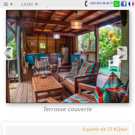
Le Parc aux Orchidées
▼
Litchi
▼
+590 590 38 56 77
Terrasse couverte
À partir de 72 €/jour