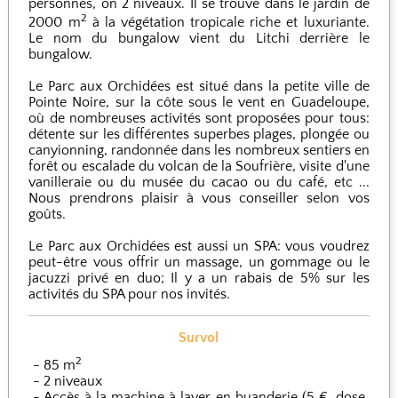
personnes, on 2 niveaux. Il se trouve dans le jardin de
2
2000 m
à la végétation tropicale riche et luxuriante.
Le nom du bungalow vient du Litchi derrière le
bungalow.
Le Parc aux Orchidées est situé dans la petite ville de
Pointe Noire, sur la côte sous le vent en Guadeloupe,
où de nombreuses activités sont proposées pour tous:
détente sur les différentes superbes plages, plongée ou
canyionning, randonnée dans les nombreux sentiers en
forêt ou escalade du volcan de la Soufrière, visite d'une
vanilleraie ou du musée du cacao ou du café, etc ...
Nous prendrons plaisir à vous conseiller selon vos
goûts.
Le Parc aux Orchidées est aussi un SPA: vous voudrez
peut-être vous offrir un massage, un gommage ou le
jacuzzi privé en duo; Il y a un rabais de 5% sur les
activités du SPA pour nos invités.
Survol
2
85 m
2 niveaux
Accès à la machine à laver en buanderie (5 €, dose